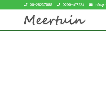
06-28237988
0299-417224
info@m